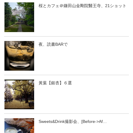
桜とカフェ＠鎌田山金剛院醫王寺、21ショット
夜、読書BARで
黃葉【銀杏】６選
Sweets&Drink撮影会、[Before->Af…