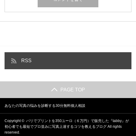
RSS
PAGE TOP
あなたの写真の悩みを診断する30分無料個人相談
Copyright ©
パリでプリントを350ユーロ（６万円）で販売した『tabby』が
初心者でも最短でプロ並みに写真上達するコツを教えるブログ
All rights
reserved.