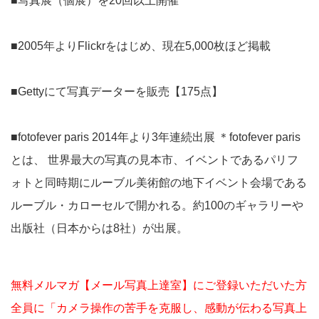
■写真展（個展）を20回以上開催
■2005年よりFlickrをはじめ、現在5,000枚ほど掲載
■Gettyにて写真データーを販売【175点】
■fotofever paris 2014年より3年連続出展 ＊fotofever paris
とは、 世界最大の写真の見本市、イベントであるパリフ
ォトと同時期にルーブル美術館の地下イベント会場である
ルーブル・カローセルで開かれる。約100のギャラリーや
出版社（日本からは8社）が出展。
無料メルマガ【メール写真上達室】にご登録いただいた方
全員に「カメラ操作の苦手を克服し、感動が伝わる写真上