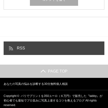
RSS
PAGE TOP
あなたの写真の悩みを診断する30分無料個人相談
Copyright ©
パリでプリントを350ユーロ（６万円）で販売した『tabby』が
初心者でも最短でプロ並みに写真上達するコツを教えるブログ
All rights
reserved.