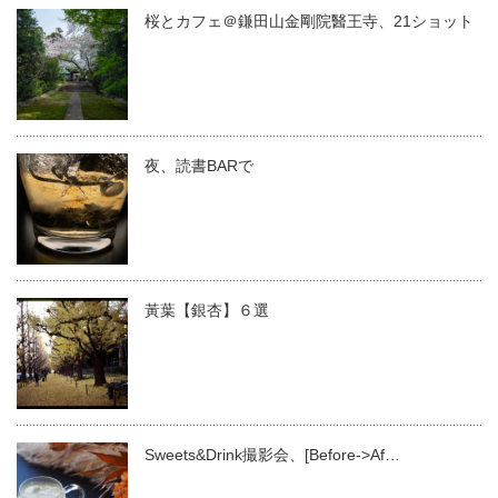
桜とカフェ＠鎌田山金剛院醫王寺、21ショット
夜、読書BARで
黃葉【銀杏】６選
Sweets&Drink撮影会、[Before->Af…