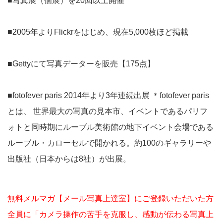
■写真展（個展）を20回以上開催
■2005年よりFlickrをはじめ、現在5,000枚ほど掲載
■Gettyにて写真データーを販売【175点】
■fotofever paris 2014年より3年連続出展 ＊fotofever paris
とは、 世界最大の写真の見本市、イベントであるパリフ
ォトと同時期にルーブル美術館の地下イベント会場である
ルーブル・カローセルで開かれる。約100のギャラリーや
出版社（日本からは8社）が出展。
無料メルマガ【メール写真上達室】にご登録いただいた方
全員に「カメラ操作の苦手を克服し、感動が伝わる写真上