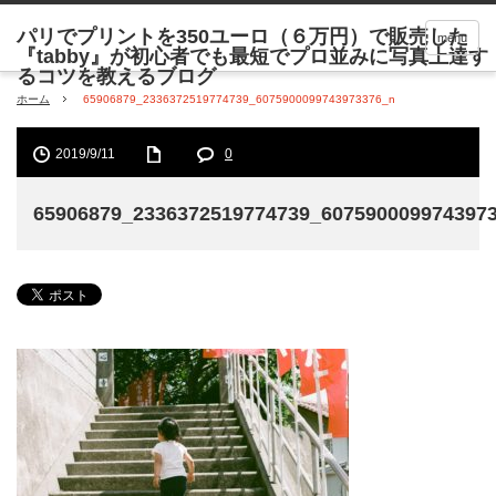
menu
ホーム
65906879_2336372519774739_6075900099743973376_n
2019/9/11
0
65906879_2336372519774739_607590009974397