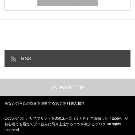
RSS
PAGE TOP
あなたの写真の悩みを診断する30分無料個人相談
Copyright ©
パリでプリントを350ユーロ（６万円）で販売した『tabby』が
初心者でも最短でプロ並みに写真上達するコツを教えるブログ
All rights
reserved.