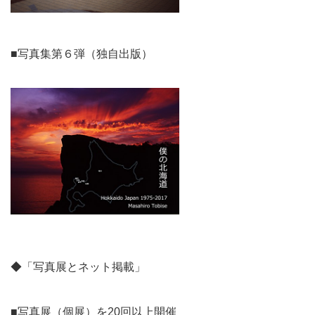
■写真集第６弾（独自出版）
◆「写真展とネット掲載」
■写真展（個展）を20回以上開催