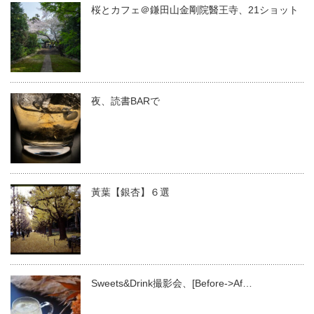
桜とカフェ＠鎌田山金剛院醫王寺、21ショット
夜、読書BARで
黃葉【銀杏】６選
Sweets&Drink撮影会、[Before->Af…