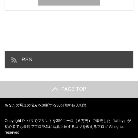
RSS
PAGE TOP
あなたの写真の悩みを診断する30分無料個人相談
Copyright ©
パリでプリントを350ユーロ（６万円）で販売した『tabby』が
初心者でも最短でプロ並みに写真上達するコツを教えるブログ
All rights
reserved.