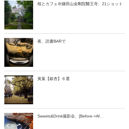
桜とカフェ＠鎌田山金剛院醫王寺、21ショット
夜、読書BARで
黃葉【銀杏】６選
Sweets&Drink撮影会、[Before->Af…