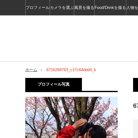
プロフィール
カメラを選ぶ
風景を撮る
Food/Drinkを撮る
人物
ホーム
6716294763_c17c64deb0_k
プロフィール写真
6