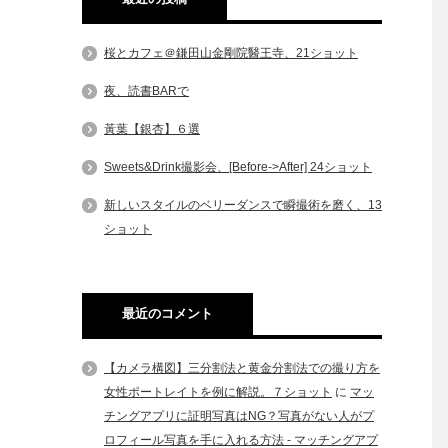
桜とカフェ＠鎌田山金剛院醫王寺、21ショット
夜、読書BARで
黃葉【銀杏】６選
Sweets&Drink撮影会、[Before->After] 24ショット
新しいスタイルのベリーダンスで瞬撮術を磨く、13
ショット
最近のコメント
【カメラ構図】三分割法と黄金分割法での撮り方を
女性ポートレイトを例に解説。７ショット
に
マッ
チングアプリに証明写真はNG？写真がない人がプ
ロフィール写真を手に入れる方法 - マッチングアプ