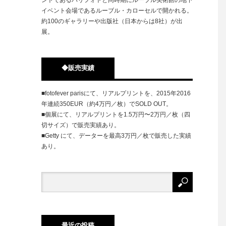
イベント会場であるルーブル・カローセルで開かれる。
約100のギャラリーや出版社（日本からは8社）が出
展。
◆販売実績
■fotofever parisにて、リアルプリントを、2015年2016
年連続350EUR（約4万円／枚）でSOLD OUT。
■個展にて、リアルプリントを1.5万円〜2万円／枚（四
切サイズ）で販売実績あり。
■Getty にて、データーを最高3万円／枚で販売した実績
あり。
最近の投稿