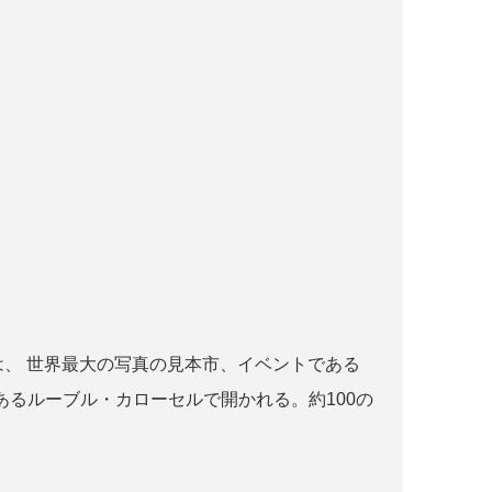
r paris とは、 世界最大の写真の見本市、イベントである
るルーブル・カローセルで開かれる。約100の