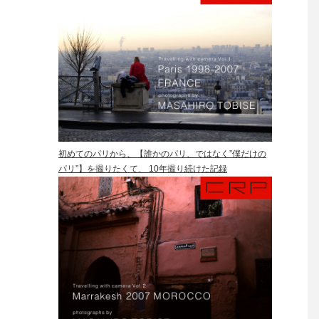
初めてのパリから、【誰かのパリ、ではなく”僕だけの
パリ”】を撮りたくて、 10年撮り続けた記録