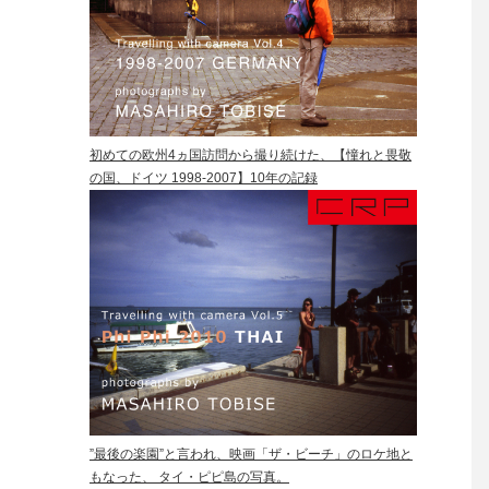
初めての欧州4ヵ国訪問から撮り続けた、【憧れと畏敬
の国、ドイツ 1998-2007】10年の記録
”最後の楽園”と言われ、映画「ザ・ビーチ」のロケ地と
もなった、 タイ・ピピ島の写真。