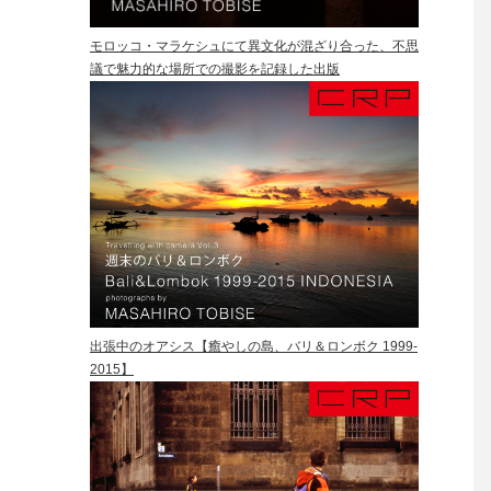
モロッコ・マラケシュにて異文化が混ざり合った、不思
議で魅力的な場所での撮影を記録した出版
出張中のオアシス【癒やしの島、バリ＆ロンボク 1999-
2015】