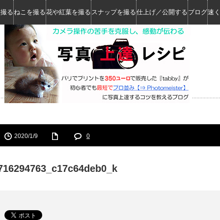
を撮る
ねこを撮る
花や紅葉を撮る
スナップを撮る
仕上げ／公開する
ブログ
速
2020/1/9
0
716294763_c17c64deb0_k