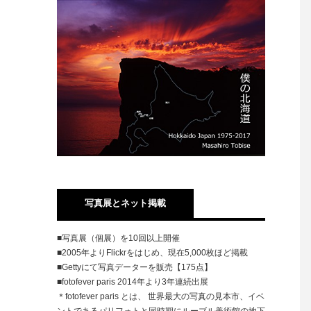
写真展とネット掲載
■写真展（個展）を10回以上開催
■2005年よりFlickrをはじめ、現在5,000枚ほど掲載
■Gettyにて写真データーを販売【175点】
■fotofever paris 2014年より3年連続出展
＊fotofever paris とは、 世界最大の写真の見本市、イベ
ントであるパリフォトと同時期にルーブル美術館の地下