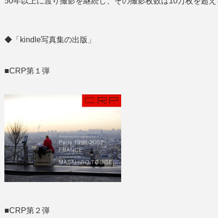
50年以上に渡り撮影を継続し、その撮影枚数は10万枚を超え
◆「kindle写真集の出版」
■CRP第１弾
■CRP第２弾