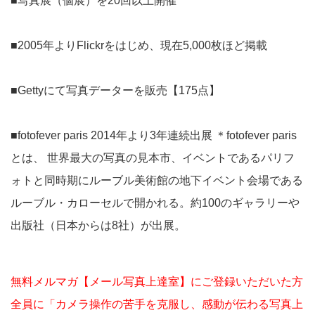
■写真展（個展）を20回以上開催
■2005年よりFlickrをはじめ、現在5,000枚ほど掲載
■Gettyにて写真データーを販売【175点】
■fotofever paris 2014年より3年連続出展 ＊fotofever paris
とは、 世界最大の写真の見本市、イベントであるパリフ
ォトと同時期にルーブル美術館の地下イベント会場である
ルーブル・カローセルで開かれる。約100のギャラリーや
出版社（日本からは8社）が出展。
無料メルマガ【メール写真上達室】にご登録いただいた方
全員に「カメラ操作の苦手を克服し、感動が伝わる写真上