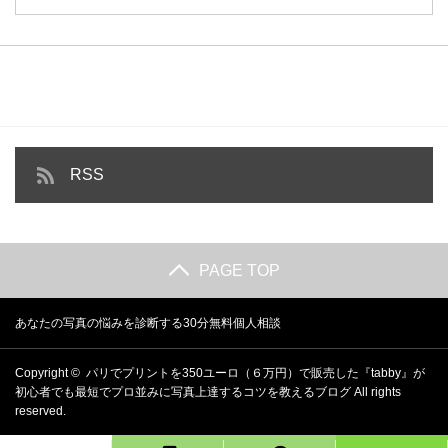
RSS
PAGE TOP
あなたの写真の悩みを診断する30分無料個人相談
Copyright ©
パリでプリントを350ユーロ（６万円）で販売した『tabby』が
初心者でも最短でプロ並みに写真上達するコツを教えるブログ
All rights
reserved.