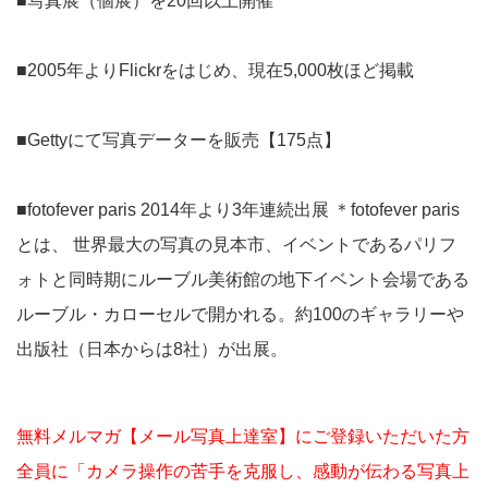
■写真展（個展）を20回以上開催
■2005年よりFlickrをはじめ、現在5,000枚ほど掲載
■Gettyにて写真データーを販売【175点】
■fotofever paris 2014年より3年連続出展 ＊fotofever paris
とは、 世界最大の写真の見本市、イベントであるパリフ
ォトと同時期にルーブル美術館の地下イベント会場である
ルーブル・カローセルで開かれる。約100のギャラリーや
出版社（日本からは8社）が出展。
無料メルマガ【メール写真上達室】にご登録いただいた方
全員に「カメラ操作の苦手を克服し、感動が伝わる写真上