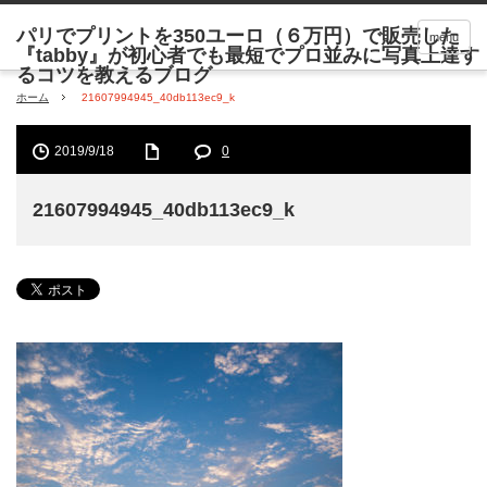
menu
ホーム
21607994945_40db113ec9_k
2019/9/18
0
21607994945_40db113ec9_k