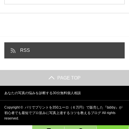
RSS
PAGE TOP
あなたの写真の悩みを診断する30分無料個人相談
Copyright ©
パリでプリントを350ユーロ（６万円）で販売した『tabby』が
初心者でも最短でプロ並みに写真上達するコツを教えるブログ
All rights
reserved.