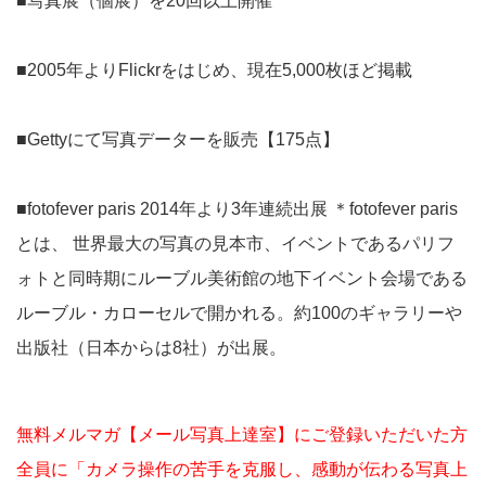
■写真展（個展）を20回以上開催
■2005年よりFlickrをはじめ、現在5,000枚ほど掲載
■Gettyにて写真データーを販売【175点】
■fotofever paris 2014年より3年連続出展 ＊fotofever paris
とは、 世界最大の写真の見本市、イベントであるパリフ
ォトと同時期にルーブル美術館の地下イベント会場である
ルーブル・カローセルで開かれる。約100のギャラリーや
出版社（日本からは8社）が出展。
無料メルマガ【メール写真上達室】にご登録いただいた方
全員に「カメラ操作の苦手を克服し、感動が伝わる写真上