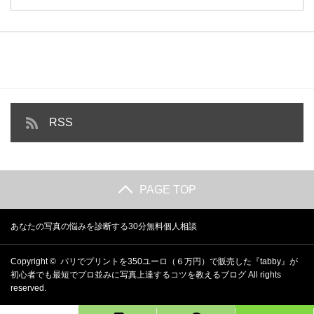
RSS
PAGE TOP
あなたの写真の悩みを診断する30分無料個人相談
Copyright ©
パリでプリントを350ユーロ（６万円）で販売した『tabby』が
初心者でも最短でプロ並みに写真上達するコツを教えるブログ
All rights
reserved.