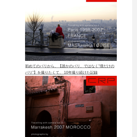
初めてのパリから、【誰かのパリ、ではなく”僕だけの
パリ”】を撮りたくて、 10年撮り続けた記録