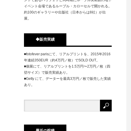
イベント会場であるルーブル・カローセルで開かれる。
約100のギャラリーや出版社（日本からは8社）が出
展。
◆販売実績
■fotofever parisにて、リアルプリントを、2015年2016
年連続350EUR（約4万円／枚）でSOLD OUT。
■個展にて、リアルプリントを1.5万円〜2万円／枚（四
切サイズ）で販売実績あり。
■Getty にて、データーを最高3万円／枚で販売した実績
あり。
最近の投稿