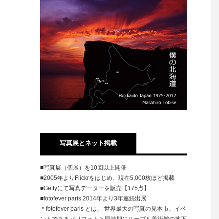
写真展とネット掲載
■写真展（個展）を10回以上開催
■2005年よりFlickrをはじめ、現在5,000枚ほど掲載
■Gettyにて写真データーを販売【175点】
■fotofever paris 2014年より3年連続出展
＊fotofever paris とは、 世界最大の写真の見本市、イベ
ントであるパリフォトと同時期にルーブル美術館の地下