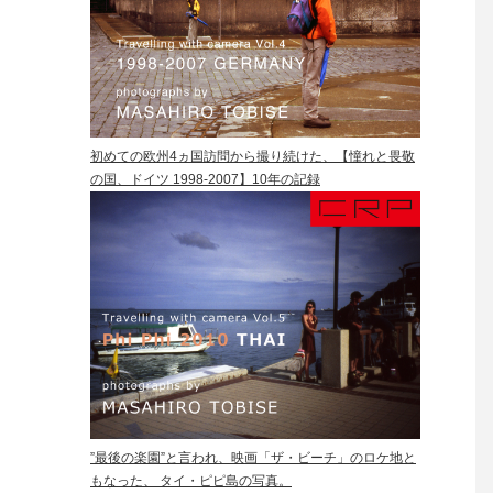
初めての欧州4ヵ国訪問から撮り続けた、【憧れと畏敬
の国、ドイツ 1998-2007】10年の記録
”最後の楽園”と言われ、映画「ザ・ビーチ」のロケ地と
もなった、 タイ・ピピ島の写真。