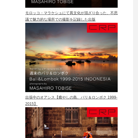
モロッコ・マラケシュにて異文化が混ざり合った、不思
議で魅力的な場所での撮影を記録した出版
出張中のオアシス【癒やしの島、バリ＆ロンボク 1999-
2015】