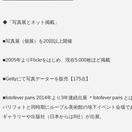
◆「写真展とネット掲載」
■写真展（個展）を20回以上開催
■2005年よりFlickrをはじめ、現在5,000枚ほど掲載
■Gettyにて写真データーを販売【175点】
■fotofever paris 2014年より3年連続出展 ＊fotofeve
パリフォトと同時期にルーブル美術館の地下イベント会場であ
ギャラリーや出版社（日本からは8社）が出展。