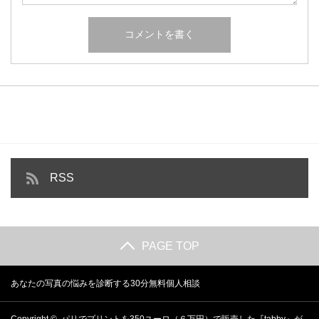
RSS
PAGE TOP
あなたの写真の悩みを診断する30分無料個人相談
Copyright ©
パリでプリントを350ユーロ（６万円）で販売した『tabby』が