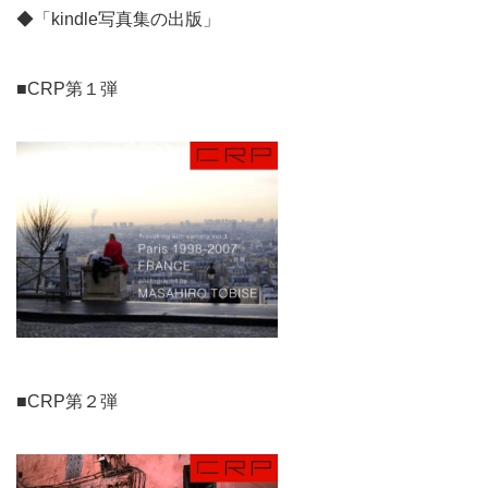
◆「kindle写真集の出版」
■CRP第１弾
■CRP第２弾